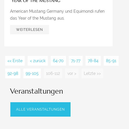
“YEAR OF THE MUSTANG”
American Mustang Germany und Equimondi rufen
das Year of the Mustang aus.
WEITERLESEN
<< Erste
< zurück
64-70
71-77
78-84
85-91
92-98
99-105
106-112
vor >
Letzte >>
Veranstaltungen
ALLE VERANSTALTUNGEN