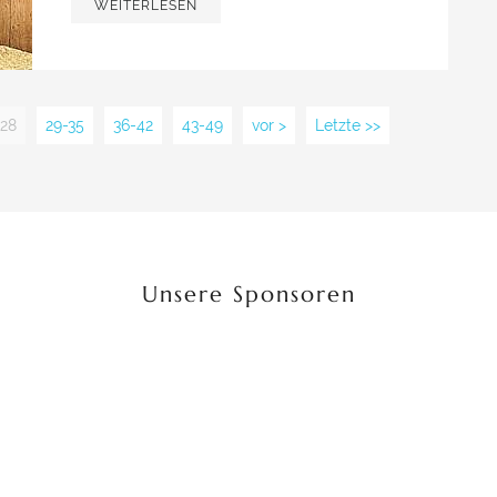
WEITERLESEN
-28
29-35
36-42
43-49
vor >
Letzte >>
Unsere Sponsoren