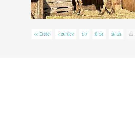
<< Erste
< zurück
1-7
8-14
15-21
22