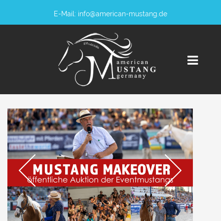
E-Mail:
info@american-mustang.de
NEWS
VERANSTALTUNGEN
VERKAUFSPFERDE
BERATUNG
NUR ECHT MIT BRAND!
MUSTANG MAKEOVER