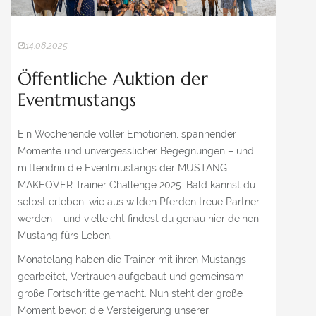
14.08.2025
UNSERE WEITEREN WEBSEITEN
Öffentliche Auktion der
Eventmustangs
AMERICAN MUSTANG GERMANY
MUSTANG MAKEOVER
Ein Wochenende voller Emotionen, spannender
Momente und unvergesslicher Begegnungen – und
IG MUSTANG
mittendrin die Eventmustangs der MUSTANG
MAKEOVER Trainer Challenge 2025. Bald kannst du
MEDIATHEK
selbst erleben, wie aus wilden Pferden treue Partner
werden – und vielleicht findest du genau hier deinen
Mustang fürs Leben.
Monatelang haben die Trainer mit ihren Mustangs
gearbeitet, Vertrauen aufgebaut und gemeinsam
große Fortschritte gemacht. Nun steht der große
Moment bevor: die Versteigerung unserer